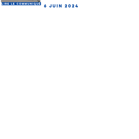
Lire le communiqué
6 juin 2024
Les factures d'adhésion de
l'AMRO à destination des
collectivités territoriales
Lire le communiqué
15 mai 2024
Le statut de l'élu remis en
cause, et réaction de
L'AMF
Lire le communiqué
12 mars 2024
union des maires de l'oise