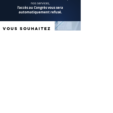
nos services,
l’accès au Congrès vous sera
automatiquement refusé.
vous souhaitez
devenir
partenaire ?
Disposez d'un espace
privilégié au plus près des
maires et des acteurs
publics de l'Oise.
Bénéficiez de l'un des
50 stands proposés au
Salon des Partenaires
, où se retrouvent tout
au long de la journée de nombreux élus,
organismes institutionnels et acteurs privés. Ce
rendez-vous constitue un temps fort propice
au
développement et à la consolidation de
votre réseau professionnel
.