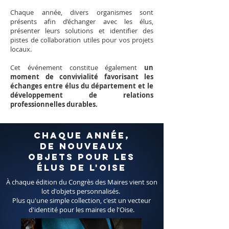
Chaque année, divers organismes sont
présents afin d’échanger avec les élus,
présenter leurs solutions et identifier des
pistes de collaboration utiles pour vos projets
locaux.
Cet événement constitue également
un
moment de convivialité favorisant les
échanges entre élus du département et le
développement de relations
professionnelles durables.
Chaque Année,
de nouveaux
objets pour les
élus DE L'Oise
À chaque édition du Congrès des Maires vient son
lot d'objets personnalisés.
Plus qu'une simple collection, c'est un vecteur
d'identité pour les maires de l'Oise.