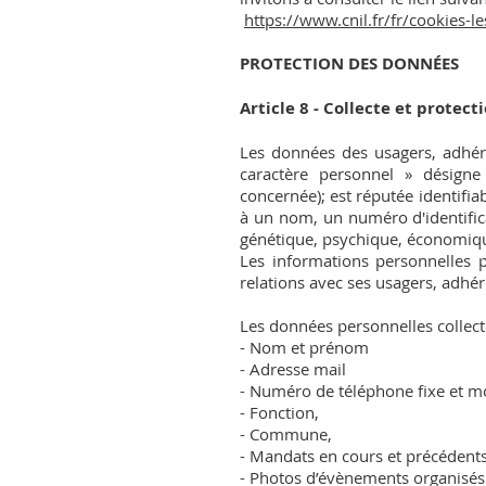
https://www.cnil.fr/fr/cookies-le
PROTECTION DES DONNÉES
Article 8 - Collecte et protec
Les données des usagers, adhére
caractère personnel » désigne
concernée); est réputée identifi
à un nom, un numéro d'identific
génétique, psychique, économique
Les informations personnelles p
relations avec ses usagers, adhé
Les données personnelles collecté
- Nom et prénom
- Adresse mail
- Numéro de téléphone fixe et m
- Fonction,
- Commune,
- Mandats en cours et précédent
- Photos d’évènements organisés