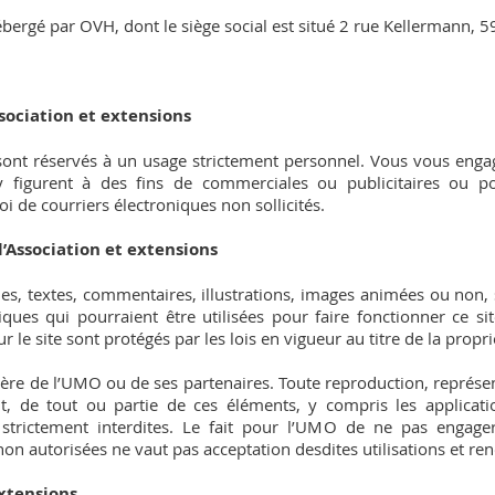
ébergé par OVH, dont le siège social est situé 2 rue Kellermann, 
Association et extensions
n sont réservés à un usage strictement personnel. Vous vous engage
 figurent à des fins de commerciales ou publicitaires ou pou
 de courriers électroniques non sollicités.
l’Association et extensions
es, textes, commentaires, illustrations, images animées ou non, 
iques qui pourraient être utilisées pour faire fonctionner ce s
 le site sont protégés par les lois en vigueur au titre de la proprié
ntière de l’UMO ou de ses partenaires. Toute reproduction, représen
, de tout ou partie de ces éléments, y compris les applicatio
 strictement interdites. Le fait pour l’UMO de ne pas engag
non autorisées ne vaut pas acceptation desdites utilisations et re
extensions