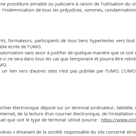
une procédure amiable ou judiciaire à raison de l’utilisation du si
r l'indemnisation de tous les préjudices, sommes, condamnations
ts, formateurs, participants de tous liens hypertextes vers tout 
lable écrite de l’UMO.
autorisation sans avoir à justifier de quelque manière que ce soit
le-ci ne sera dans tous les cas que temporaire et pourra être reti
UMO.
a un lien vers d'autres sites n'est pas publiée par l’UMO. L’UMO
fichier électronique déposé sur un terminal (ordinateur, tablette
nternet, de la lecture d'un courrier électronique, de l'installation 
el que soit le type de terminal utilisé (source :
https://www.cnil.
ookies » émanant de la société responsable du site concerné et/ou