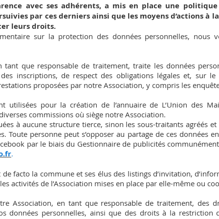
rence avec ses adhérents, a mis en place une politique
rsuivies par ces derniers ainsi que les moyens d’actions à la
er leurs droits.
entaire sur la protection des données personnelles, nous vo
n tant que responsable de traitement, traite les données person
des inscriptions, de respect des obligations légales et, sur le 
prestations proposées par notre Association, y compris les enquête
t utilisées pour la création de l’annuaire de L’Union des Mai
 diverses commissions où siège notre Association.
s à aucune structure tierce, sinon les sous-traitants agréés e
s. Toute personne peut s’opposer au partage de ces données entre
 Facebook par le biais du Gestionnaire de publicités communéme
.fr
.
t de facto la commune et ses élus des listings d’invitation, d’info
 les activités de l’Association mises en place par elle-même ou co
re Association, en tant que responsable de traitement, des droi
vos données personnelles, ainsi que des droits à la restriction 