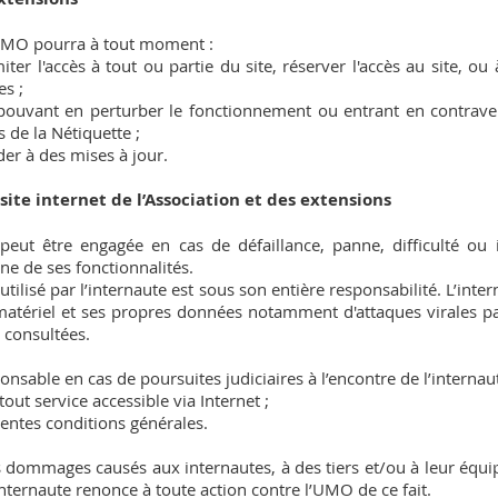
l’UMO pourra à tout moment :
er l'accès à tout ou partie du site, réserver l'accès au site, ou 
es ;
ouvant en perturber le fonctionnement ou entrant en contraven
s de la Nétiquette ;
der à des mises à jour.
 site internet de l’Association et des extensions
peut être engagée en cas de défaillance, panne, difficulté ou 
une de ses fonctionnalités.
utilisé par l’internaute est sous son entière responsabilité. L’int
tériel et ses propres données notamment d'attaques virales par I
 consultées.
sable en cas de poursuites judiciaires à l’encontre de l’internaut
tout service accessible via Internet ;
sentes conditions générales.
 dommages causés aux internautes, à des tiers et/ou à leur équi
l’internaute renonce à toute action contre l’UMO de ce fait.